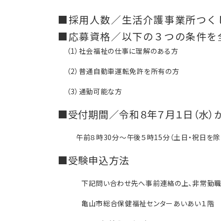
■採用人数／生活介護事業所つく
■応募資格／以下の３つの条件を
（
1
）社会福祉の仕事に理解のある方
（
2
）普通自動車運転免許を所有の方
（
3
）通勤可能な方
■受付期間／令和８年７月１日（水）か
午前８時
30
分～午後５時
15
分（土日・祝日を除
■受験申込方法
下記問い合わせ先へ事前連絡の上、非常勤職員
亀山市総合保健福祉センターあいあい１階 