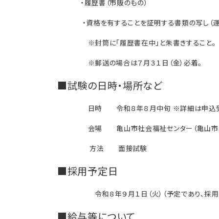
・履歴書（市販のもの）
・資格を有することを証明する書類の写し（運
※封筒に「履歴書在中」と朱書きすること。
※郵送の場合は７月３１日（金）必着。
■試験の日時・場所など
日時 令和８年８月中旬 ※詳細は申込受付
会場 亀山市社会福祉センター（亀山市若山
方法 面接試験
■採用予定日
令和８年９月１日（火）（予定であり、採用日
■給与等について